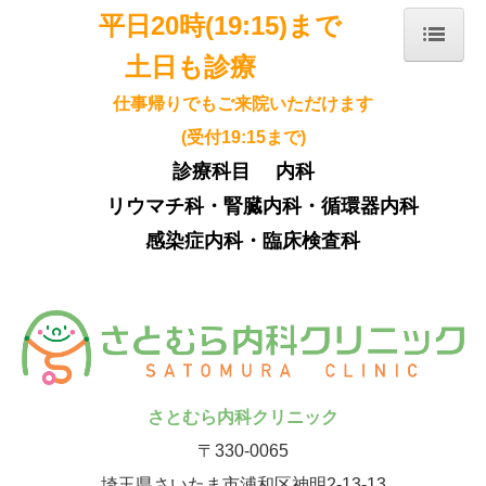
平日20時(19:15)まで
土日も診療
ホーム
仕事帰りでもご来院いただけます
院長紹介
(受付19:15まで)
診療のご案内
診療科目 内科
施設・設備のご案内
リウマチ科・腎臓内科・循環器内科
交通案内
感染症内科・臨床検査科
院内コラム
採用情報
さとむら内科クリニック
〒330-0065
埼玉県さいたま市浦和区神明2-13-13