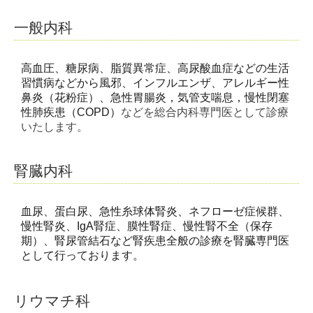
一般内科
高血圧、糖尿病、脂質異常症、高尿酸血症などの生活
習慣病などから風邪
、
インフルエンザ、アレルギー性
鼻炎（花粉症）、急性胃腸炎，気管支喘息，慢性閉塞
性肺疾患（
COPD
）
などを総合内科専門医として診療
いたします。
腎臓内科
血尿
、
蛋白尿
、
急性糸球体腎炎
、
ネフローゼ症候群
、
慢性腎炎
、IgA
腎症
、
膜性腎症
、
慢性腎不全（保存
期）
、
腎尿管結石など腎疾患全般の診療を腎臓専門医
として行っております。
リウマチ科