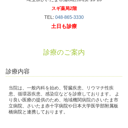
スギ薬局2階
TEL:
048-865-3330
土日も診療
診療のご案内
診療内容
当院は
、
一般内科を始め
、
腎臓疾患
、
リウマチ性疾
患
、
循環器疾患
、
感染症などを診療しております。
よ
り良い医療の提供のため
、
地域機関病院の
さいたま市
立病院
、
さいたま赤十字病院や日本大学医学部附属板
橋病院と連携しております。