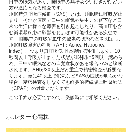
日中の眠気があり、睡眠中の無呼吸やいびきがひどい
方が適応となる検査です。
睡眠時無呼吸症候群（SAS）とは、睡眠時に呼吸が止
まり、それが原因で日中の眠気や集中力の低下など日
常の生活に様々な障害を引き起こしたり、高血圧を含
む循環器疾患に影響をおよぼす可能性がある疾患で
す。 睡眠中の呼吸や血中の酸素の状態などを測定し、
睡眠呼吸障害の程度（AHI：Apnea Hypopnea
Index）、つまり無呼吸低呼吸指数で評価します。10
秒間以上呼吸が止まった状態が1時間に5回以上認めら
れ、日中の眠気などの自覚症状がある場合SASと診断
されます。AHIが30以上だと重症で精密検査が必要な
ります。更に40以上で眠気などSASの症状が明らかな
場合、精密検査をしなくても経鼻的持続陽圧呼吸療法
（CPAP）の対象となります。
この予約が必要ですので、受診時にご相談ください。
ホルター心電図