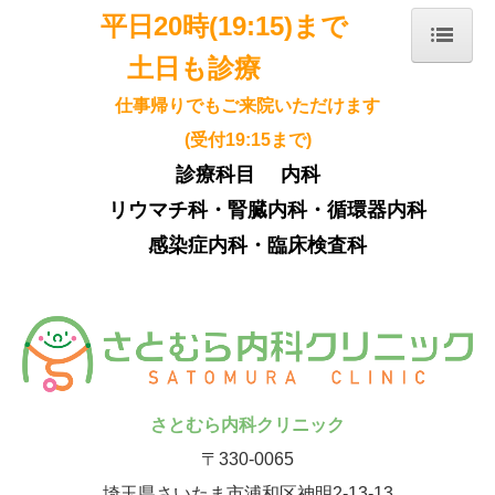
平日20時(19:15)まで
土日も診療
ホーム
仕事帰りでもご来院いただけます
院長紹介
(受付19:15まで)
診療のご案内
診療科目 内科
施設・設備のご案内
リウマチ科・腎臓内科・循環器内科
交通案内
感染症内科・臨床検査科
院内コラム
採用情報
さとむら内科クリニック
〒330-0065
埼玉県さいたま市浦和区神明2-13-13