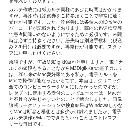
を導入しております。
カルテ作成には紙カルテ同様に多少お時間はかかりま
すが、再診時は診察券をご持参頂くことで非常に速く
受付が可能です。また、診察券には各個人のID番号の
バーコードが記載されております。院内の迅速検査等
で患者間違いのないようにするために必須です。来院
時は必ずご持参ください。紛失時は別途手数料（税込
み 220円）は必要ですが、再発行が可能です。スタッ
フにお申し付けください。
余談ですが、何故M3DigikKarかと申しますと、電子カ
ルテの値段もさることながらM3DigikKarの電子カルテ
は、20年来のMac愛好家である私が、電子カルテを
Macで操作可能だったからです。本当は、クリニック
全てのコンピューターをMacにしたかったのですが、
レセプトに使用する受付のコンピューターは、Macだ
と不具合が生じやすいとのことで断念しました。画像
診断ワークステーションや検査結果はWindowsしかな
くMacは断念と構想とは多少かけ離れましたが、電子
カルテ操作がMacでできるということはストレスフ
リーな毎日です。