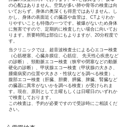
の心配はありません。空気が多い肺や骨等の検査は向
いておらず、身体の奥深くも得意ではありません。し
かし、身体の表面近くの臓器や血管は、CTよりわか
りやすいことも特徴の一つです。被爆がないため身体
に無害ですので、定期的に検査したい場合に向いてお
ります。所要時間は部位にもよりますが、20分程度で
す。
当クリニックでは、超音波検査士による心エコー検査
（心筋梗塞、心臓弁膜症、心筋症、 先天性心疾患など
の診断）、頸動脈エコー検査（狭窄や閉塞などの動脈
硬化の診断）、甲状腺エコー検査（甲状腺の大きさ、
腫瘍病変の位置や大きさ・性状などを調べる検査）、
腹部エコー検査（肝臓、胆嚢、膵臓、脾臓、腎臓など
の臓器に異常がないかを調べる検査）が受けられま
す。現在、原則として土曜もしくは日曜日のいずれか
で検査しております。
この検査は、予約が必要ですので受診時にご相談くだ
さい。