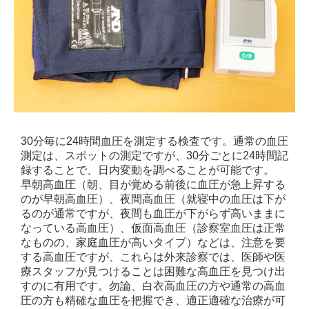
30分毎に24時間血圧を測定する検査です。通常の血圧
測定は、スポットの測定ですが、30分ごとに24時間記
録することで、日内変動を調べることが可能です。
早朝高血圧（朝、目が覚める前後に血圧が急上昇する
のが早朝高血圧）、夜間高血圧（就寝中の血圧は下が
るのが通常ですが、夜間も血圧が下がらず高いままに
なっている高血圧）、仮面高血圧（診察室血圧は正常
なものの、家庭血圧が高いタイプ）などは、注意を要
する高血圧ですが、これらは外来診察では、医師や医
療スタッフが見つけることは困難な高血圧を見つけ出
すのに有用です。勿論、白衣高血圧の方や通常の高血
圧の方も精確な血圧を把握でき、適正適確な治療が可