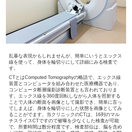
乱暴な表現かもしれませんが、簡単にいうとエックス
線を使って、身体を輪切りにして詳細にみる検査で
す。
CTとはComputed Tomographyの略語で、エックス線
装置とコンピュータを組み合わせた医療機器であり、
コンピュータ断層撮影診断装置とも言われておりま
す。エックス線を360度回転しながら人体を照射する
ことで人体の断面を画像として撮影でき、簡単に言っ
てしまえば、身体を輪切りにした状態を画像としてみ
ることがでます。当クリニックのCTは、16列のマル
チスライスCTですので被曝を少なくした検査が可能
で、所要時間は数分程度です。検査部位は、脳を含め