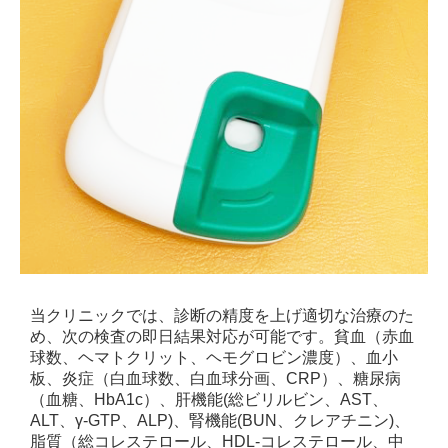
当クリニックでは、診断の精度を上げ適切な治療のた
め、次の検査の即日結果対応が可能です。貧血（赤血
球数、ヘマトクリット、ヘモグロビン濃度）、血小
板、炎症（白血球数、白血球分画、CRP）、糖尿病
（血糖、HbA1c）、肝機能(総ビリルビン、AST、
ALT、γ-GTP、ALP)、腎機能(BUN、クレアチニン)、
脂質（総コレステロール、HDL-コレステロール、中