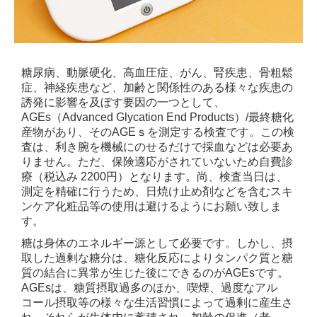
糖尿病、動脈硬化、高血圧症、がん、腎疾患、骨粗鬆
症、神経疾患など、加齢と関係性のある様々な疾患の
誘発に影響を及ぼす要因の一つとして、
AGEs（Advanced Glycation End Products）/最終糖化
産物があり、そのAGEｓを測定する検査です。この検
査は、利き腕を機械にのせるだけで採血などは必要あ
りません。ただ、保険適応がされていないため自費診
療（税込み 2200円）となります。尚、検査当日は、
測定を精確に行うため、日焼け止め剤などを含むスキ
ンケア化粧品等の使用は避けるようにお願い致しま
す。
糖は身体のエネルギー源として必要です。しかし、摂
取した過剰な糖分は、糖化反応によりタンパク質と糖
質の結合に異常が生じた後にできるのがAGEsです。
AGEsは、糖質摂取過多のほか、喫煙、過度なアル
コール摂取等の様々な生活習慣によって過剰に産生さ