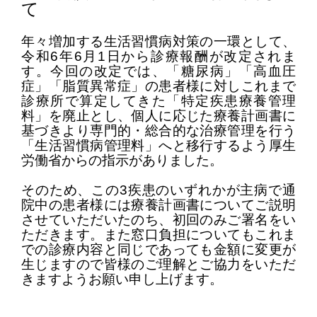
て
年々増加する生活習慣病対策の一環として、
令和
6
年
6
月
1
日から診療報酬が改定されま
す。今回の改定では、「糖尿病」「高血圧
症」「脂質異常症」の患者様に対しこれまで
診療所で算定してきた「特定疾患療養管理
料」を廃止とし、個人に応じた療養計画書に
基づきより専門的・総合的な治療管理を行う
「生活習慣病管理料」へと移行するよう厚生
労働省からの指示がありました。
そのため、この
3
疾患のいずれかが主病で通
院中の患者様には療養計画書についてご説明
させていただいたのち、初回のみご署名をい
ただきます。また窓口負担についてもこれま
での診療内容と同じであっても金額に変更が
生じますので皆様のご理解とご協力をいただ
きますようお願い申し上げます。