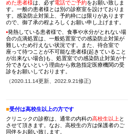
めた
患者様
は、必ず
電話でご
予約
を
お願い致しま
す。一般の患者様とは別の診察室を設けておりま
す。
感染防止対策上、予約枠には限りがあります
ので、御了承の程よろしくお願い申し上げます。
▪
発熱している患者様で、食事や水分がとれない場
合
の点滴処置は、一般処置室での感染防止対策が
難しいため行えない状況です。また、待合室で
座って待つことが不可能な患者様(起きていること
が出来ない場合)も、処置室での感染防止対策が十
分できないという理由から救急指定医療機関の受
診をお願いしております。
（2020.11.14更新、2022.9.21修正)
■
受付は高校生以上の方です
クリニックの
診察は、通常の内科の
高校生以上
と
させて頂き
ます。なお、高校生の方は保護者のご
同伴をお願い致します。