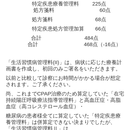
特定疾患療養管理料 225点
処方箋料 60点
処方箋料 68点
特定疾患処方管理加算 66点
合計 484点
合計 468点（-16点）
「生活習慣病管理料(II)」は、病状に応じた療養計
画書を作成し、初回のみご署名をいただきます。
以前と比較して診察にお時間がかかる場合が想定
されます。
ご了承ください。
尚、これまでCPAP治療のため算定していた「在宅
持続陽圧呼吸療法指導管理料」と高血圧症・高脂
血症（高コレステロール血症）・
糖尿病の患者様全てに算定していた「特定疾患療
養管理料」は併算定できない決まりでしたが、
「生活習慣病管理料Ⅱ」は