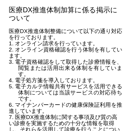
医療
DX
推進体制加算に係る掲示に
ついて
医療
DX
推進体制整備について以下の通り対応
を行っております。
1.
オンライン請求を行っています。
2.
オンライン資格確認を行う体制を有してい
ます。
3.
電子資格確認をして取得した診療情報を、
閲覧または活用出来る体制を有していま
す。
4.
電子処方箋を
導入しております。
5.
電子カルテ情報共有サービスを活用できる
体制については当該サービスの対応待ち
です。
6.
マイナンバーカードの健康保険証利用を推
進しています。
7.
医療
DX
推進体制に関する事項及び質の高
い診療を実施するための十分な情報を取得
し、それらを活用して診療を行うことに
つい