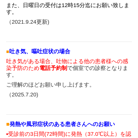
また、日曜日の
受付
は
12時15分
迄にお願い致しま
す。
（2021.9.24更新)
吐き気、嘔吐症状の場合
■
吐き気がある場合、吐物による他の患者様への感
染予防のため
電話予約制
で個室での診察となりま
す。
ご理解のほどお願い申し上げます。
（2025.7.20)
■
発熱や風邪症状のある
患者さんへのお願い
▪受診前の3日
間
(72時間
)に
発熱（37.0℃以上）
を認