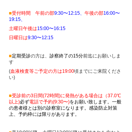
■
受付時間 午前の部
9:30〜
12:15、
午後の部
16:00〜
19:15、
土曜日午後は
15:00〜
16:15
日曜日は
9:30〜
12:15
■
定期受診
の方は、
診察終了の15分
前迄にお願いしま
す
(
血液検査等ご予定の方は19:00
頃までにご来院くださ
い)
■
受診前の3日
間
(72時間
)に
発熱がある場合は（37.0℃
以上)
必ず
電話で
予約(9:30〜)
を
お願い致します。一般
の患者様とは別の診察室になります。
感染防止対策
上、予約枠には限りがあります。