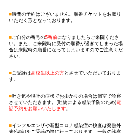
■
時間の予約はございません。順番チケットをお取り
いただく形となっております。
■
ご自分の番号の
5番前
になりましたらご来院くださ
い。また、ご来院時に受付の順番が過ぎてしまった場
合は来院時の順番になってしまいますのでご注意くだ
さい。
■
ご受診は
高校生以上の方
とさせていただいておりま
す。
■
吐き気や嘔吐の症状でお掛かりの場合は個室で診察
させていただきます。(吐物による感染予防のため)
電
話予約をお願いいたします
。
■
インフルエンザや新型コロナ感染症の検査は発熱外
来(個室)をご受診の際に行っております。一般の診察