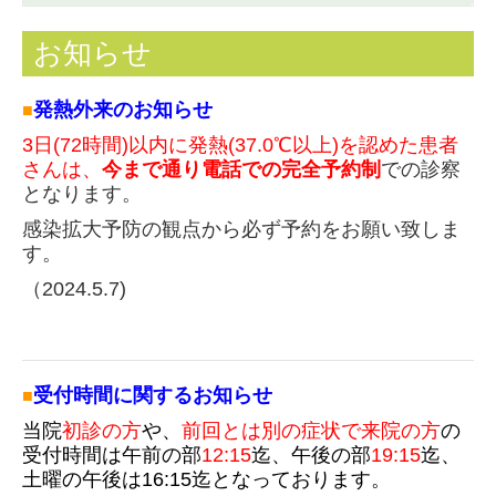
お知らせ
お知らせ
発熱外来の
■
3日(72時間)以内に発熱(37.0℃以上)を認めた患者
さんは、
今まで通り電話での完全予約制
での診察
となります。　　
感染拡大予防の観点から必ず予約をお願い致しま
す。
（2024.5.7)
お知らせ
受付時間に関する
■
当院
初診の方
や、
前回とは別の症状で来院の方
の
受付時間は午前の部
12:15
迄、午後の部
19:15
迄、
土曜の午後は16:15迄となっております。