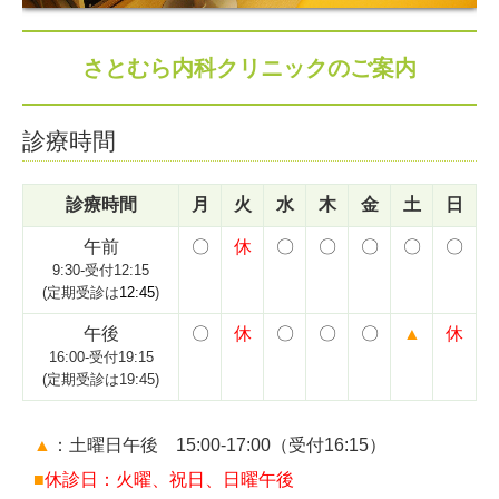
さとむら内科クリニックのご案内
診療時間
診療時間
月
火
水
木
金
土
日
午前
〇
休
〇
〇
〇
〇
〇
9:30-受付12:15
(定期受診は
12:45
)
午後
〇
休
〇
〇
〇
▲
休
16:00-受付19:15
(定期受診は19:45)
▲
：土曜日午後 15:00-17:00（受付16:15）
■
休診日：火曜、祝日、日曜午後