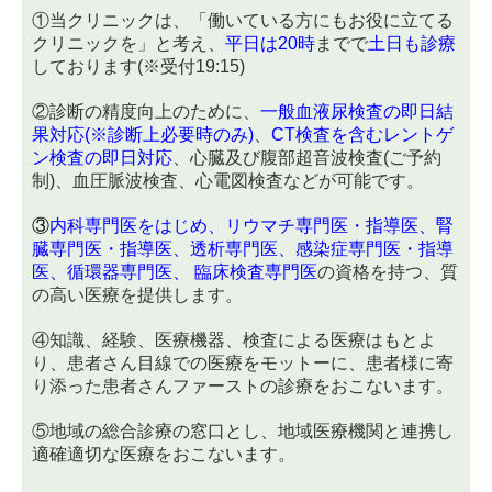
①当クリニックは、「働いている方にもお役に立てる
クリニックを」と考え、
平日は20時
までで
土日も診療
しております(※受付19:15)
②診断の精度向上のために、
一般血液尿検査の即日結
果対応(※診断上必要時のみ)
、
CT検査を含むレントゲ
ン検査の即日対応
、心臓及び腹部超音波検査(ご予約
制)、血圧脈波検査、心電図検査などが可能です。
③
内科専門医をはじめ、リウマチ専門医・指導医、腎
臓専門医・指導医、透析専門医、感染症専門医・指導
医、循環器専門医、 臨床検査専門医
の資格を持つ、質
の高い医療を提供します。
④知識、経験、医療機器、検査による医療はもとよ
り、患者さん目線での医療をモットーに、患者様に寄
り添った患者さんファーストの診療をおこないます。
⑤地域の総合診療の窓口とし、地域医療機関と連携し
適確適切な医療をおこないます。