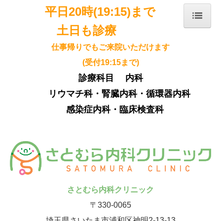
平日20時(19:15)まで
土日も診療
ホーム
仕事帰りでもご来院いただけます
院長紹介
(受付19:15まで)
診療のご案内
診療科目 内科
施設・設備のご案内
リウマチ科・腎臓内科・循環器内科
交通案内
感染症内科・臨床検査科
院内コラム
採用情報
さとむら内科クリニック
〒330-0065
埼玉県さいたま市浦和区神明2-13-13