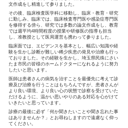
文作成をし精進して参りました。
その後、臨床検査医学科に移動し、臨床・教育・研究
に勤しみ、臨床では、臨床検査専門医や感染症専門医
を修得する傍ら、研究では多数の論文作成をし、教育
では週平均4時間程度の授業や研修医の指導も担当
し、准教授として医局運営も携わって参りました。
臨床面では、エビデンスを基本とし、幅広い知識や経
験を生かし診断が難しい稀少疾患の発見や治療も行っ
ておりました。その経験を生かし、埼玉県民殊にさい
たま市民の皆様のホームドクターになれるように努力
したいと思います。
医師は患者さんの病気を治すことを最優先に考えて診
療及び治療を行うことはもちろんですが、患者さんが
より良い環境、より良い心の状態で診察を受けていた
だけるように、温かい思いやりのある対応を心がけて
いきたいと思っています。
診療の最後に必ず「何か聞きたいことや聞き忘れた事
はありませんか？」とお尋ねしますので
遠慮なく仰っ
てください。